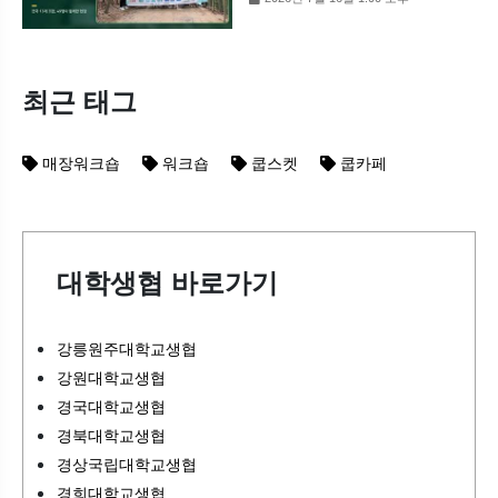
최근 태그
매장워크숍
워크숍
쿱스켓
쿱카페
대학생협 바로가기
강릉원주대학교생협
강원대학교생협
경국대학교생협
경북대학교생협
경상국립대학교생협
경희대학교생협