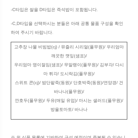
-C
D
.
타입은 쌀을
타입은 즉석밥이 포함됩니다
-C,D
타입을 선택하시는 분들은 아래 공통 물품 구성을 확인
.
하여 주시기 바랍니다
(cj) /
(
)/
고추장 나물 비빔밥
뮤즐리 시리얼
풀무원
우리엄마
(
)/
깨끗한 깻잎
샘표
(
)/
(
)/
/
우리엄마 명이절임
샘표
무말랭이
풀무원
김부각
다시
/
(
)/
마 튀각
도시락김
풀무원
(cj)/
(
)/
(
)/
/
스위트 콘
밤단팥죽
동원
단호박죽
동원
연양갱
건
(
)/
바나나
풀무원
(
)/
(
)/
(
)/
깐호두
풀무원
두유
매일 유업
마시는 샐러드
풀무원
/
방울토마토
바나나
※
위 식품 목록에 기반하여 구성 예정이며 중복될 수 있습니