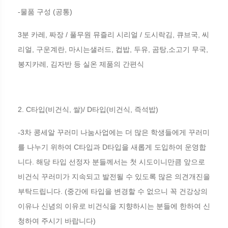
-
(
)
물품 구성
공통
3
,
/
/
,
,
분 카레
짜장
풀무원 뮤즐리 시리얼
도시락김
큐브국
씨
,
,
,
,
,
,
,
리얼
구운계란
마시는샐러드
컵밥
두유
곰탕
소고기 무국
,
봉지카레
김자반 등 실온 제품의 간편식
2. C
(
,
)/ D
(
,
)
타입
비건식
쌀
타입
비건식
즉석밥
-3
차 콩세알 꾸러미 나눔사업에는 더 많은 학생들에게 꾸러미
C
D
를 나누기 위하여
타입과
타입을 새롭게 도입하여 운영합
.
니다
해당 타입 선정자 분들께서는 첫 시도이니만큼 앞으로
비건식 꾸러미가 지속되고 발전될 수 있도록 많은 의견개진을
.
(
부탁드립니다
중간에 타입을 변경할 수 없으니 꼭 건강상의
이유나 신념의 이유로 비건식을 지향하시는 분들에 한하여 신
)
청하여 주시기 바랍니다