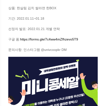
상품: 한살림 김치 쌀라면 한BOX
기간: 2022.01.11~01.18
선정자 발표: 2022.01.21 개별 연락
구글 폼:
https://forms.gle/7c4ww4mZfhzevo5T9
문의사항: 인스타그램 @univcoopkr DM