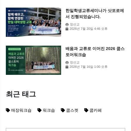
한일학생교류세미나가 삿포로에
서 진행되었습니다.
정선교
2026년 7월 20일 4:46 오후
배움과 교류로 이어진 2026 쿱스
토어워크숍
정선교
2026년 7월 16일 1:00 오후
최근 태그
매장워크숍
워크숍
쿱스켓
쿱카페