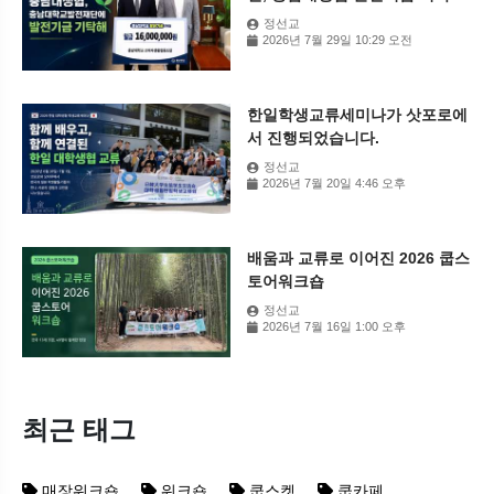
정선교
2026년 7월 29일 10:29 오전
한일학생교류세미나가 삿포로에
서 진행되었습니다.
정선교
2026년 7월 20일 4:46 오후
배움과 교류로 이어진 2026 쿱스
토어워크숍
정선교
2026년 7월 16일 1:00 오후
최근 태그
매장워크숍
워크숍
쿱스켓
쿱카페