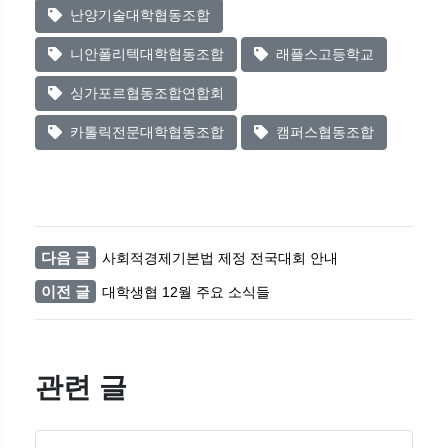
난양기술대학협동조합
니안폴리텍대학협동조합
래플스고등학교
싱가포르협동조합연합회
카톨릭전문대학협동조합
캠퍼스협동조합
다음 글
사회적경제기본법 제정 전국대회 안내
이전 글
대학생협 12월 주요 소식들
관련 글