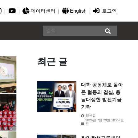
데이터센터
English
로그인
|
|
|
|
최근 글
대학 공동체로 돌아
온 협동의 결실, 충
남대생협 발전기금
기탁
정선교
2026년 7월 29일 10:29 오
전