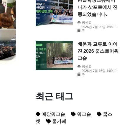
한일학생교류세미
나가 삿포로에서 진
행되었습니다.
정선교
2026년 7월 20일 4:46 오
후
배움과 교류로 이어
진 2026 쿱스토어워
크숍
정선교
2026년 7월 16일 1:00 오
후
최근 태그
매장워크숍
워크숍
쿱스
켓
쿱카페