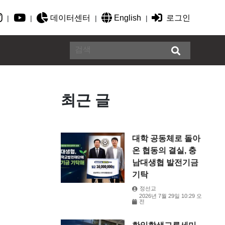
데이터센터
English
로그인
|
|
|
|
최근 글
대학 공동체로 돌아
온 협동의 결실, 충
남대생협 발전기금
기탁
정선교
2026년 7월 29일 10:29 오
전