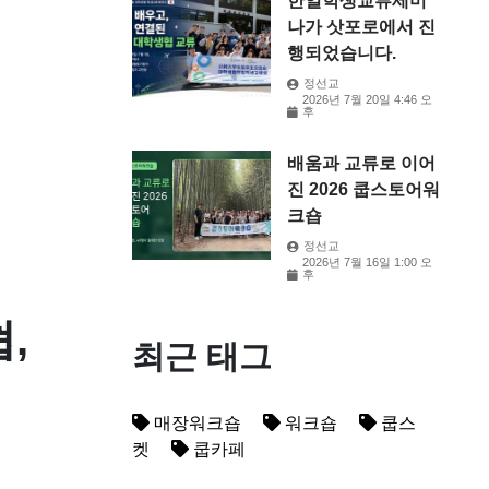
한일학생교류세미
나가 삿포로에서 진
행되었습니다.
정선교
2026년 7월 20일 4:46 오
후
배움과 교류로 이어
진 2026 쿱스토어워
크숍
정선교
2026년 7월 16일 1:00 오
후
,
최근 태그
매장워크숍
워크숍
쿱스
켓
쿱카페