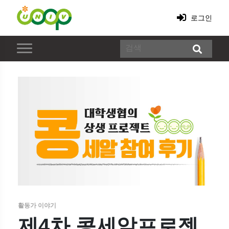
로그인
활동가 이야기
제4차 콩세알프로젝