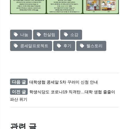
나눔
한살림
소감
콩세알프로젝트
후기
웰스토리
다음 글
대학생협 콩세알 5차 꾸러미 신청 안내
이전 글
학생식당도 코로나19 직격탄…대학 생협 줄줄이
파산 위기
관련 글