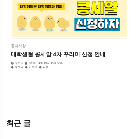
공지사항
대학생협 콩세알 4차 꾸러미 신청 안내
정선교
2020년 4월 16일 4:31 오후
콩세알
기숙사
나눔
최근 글