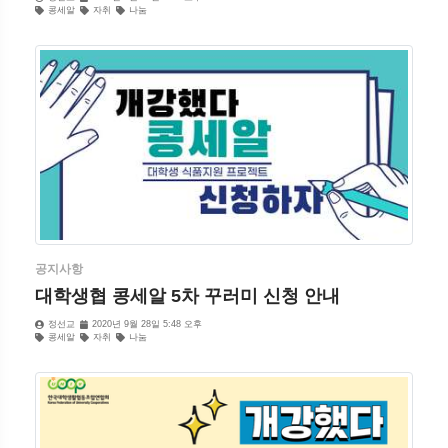
콩세알
자취
나눔
공지사항
대학생협 콩세알 5차 꾸러미 신청 안내
정선교
2020년 9월 28일 5:48 오후
콩세알
자취
나눔