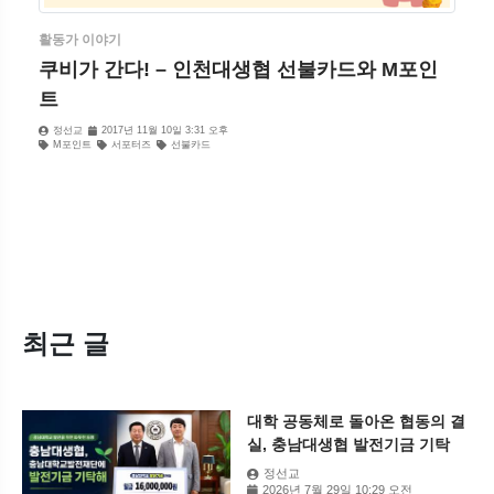
활동가 이야기
쿠비가 간다! – 인천대생협 선불카드와 M포인
트
정선교
2017년 11월 10일 3:31 오후
M포인트
서포터즈
선불카드
최근 글
대학 공동체로 돌아온 협동의 결
실, 충남대생협 발전기금 기탁
정선교
2026년 7월 29일 10:29 오전