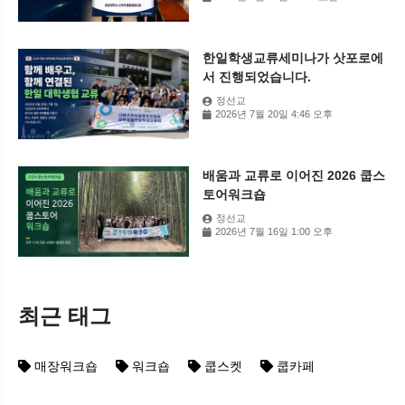
한일학생교류세미나가 삿포로에
서 진행되었습니다.
정선교
2026년 7월 20일 4:46 오후
배움과 교류로 이어진 2026 쿱스
토어워크숍
정선교
2026년 7월 16일 1:00 오후
최근 태그
매장워크숍
워크숍
쿱스켓
쿱카페