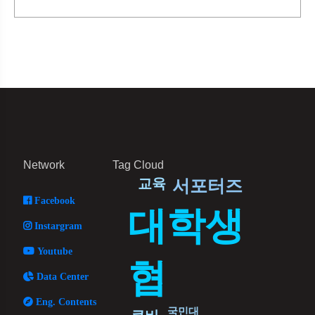
Network
Tag Cloud
서포터즈
교육
Facebook
대학생
Instargram
Youtube
협
Data Center
Eng. Contents
국민대