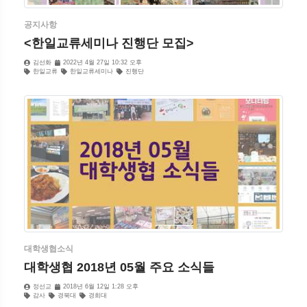
공지사항
<한일교류세미나 진행단 모집>
김선화
2022년 4월 27일 10:32 오후
한일교류
한일교류세미나
진행단
대학생협소식
대학생협 2018년 05월 주요 소식들
정선교
2018년 6월 12일 1:28 오후
감사
경북대
경희대