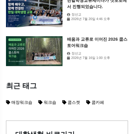
한일학생교류세미나가 삿포로에
서 진행되었습니다.
정선교
2026년 7월 20일 4:46 오후
배움과 교류로 이어진 2026 쿱스
토어워크숍
정선교
2026년 7월 16일 1:00 오후
최근 태그
매장워크숍
워크숍
쿱스켓
쿱카페