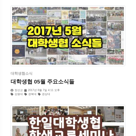
대학생협소식
대학생협 05월 주요소식들
정선교
2017년 6월 7일 4:11 오후
강원대
경북대
경상대