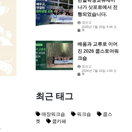
한일학생교류세미
나가 삿포로에서 진
행되었습니다.
정선교
2026년 7월 20일 4:46 오
후
배움과 교류로 이어
진 2026 쿱스토어워
크숍
정선교
2026년 7월 16일 1:00 오
후
최근 태그
매장워크숍
워크숍
쿱스
켓
쿱카페
.