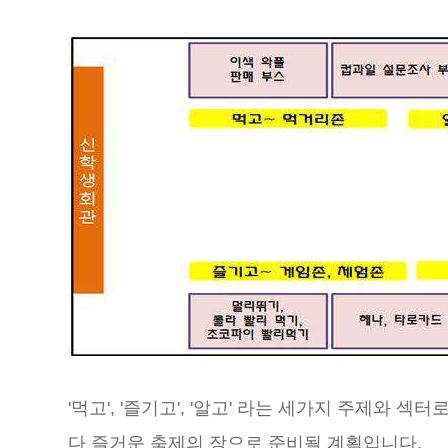
'먹고', '즐기고', '알고' 라는 세가지 주제와
다 즐거운 축제의 장으로 준비될 계획입니다.