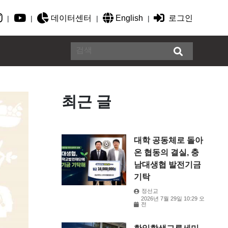
데이터센터
English
로그인
|
|
|
|
최근 글
대학 공동체로 돌아
온 협동의 결실, 충
남대생협 발전기금
기탁
정선교
2026년 7월 29일 10:29 오
전