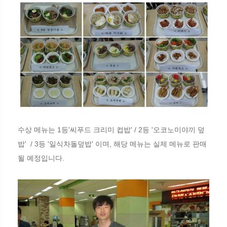
수상 메뉴는 1등'씨푸드 크리미 컵밥' / 2등 '오코노미야끼 덮
밥' / 3등 '일식차돌덮밥' 이며, 해당 메뉴는 실제 메뉴로 판매
될 예정입니다.