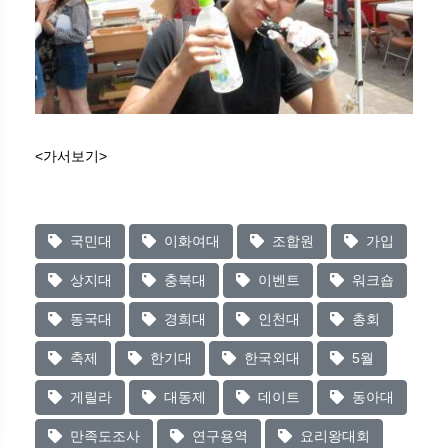
<가서보기>
국민대
이화여대
조합원
가입
상지대
충북대
이벤트
워크숍
동국대
경희대
인천대
총회
축제
한기대
한국외대
5월
게릴라
대동제
데이트
동아대
만족도조사
연구용역
요리왕대회