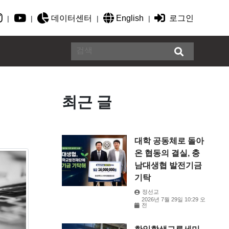
데이터센터
English
로그인
|
|
|
|
최근 글
대학 공동체로 돌아
온 협동의 결실, 충
남대생협 발전기금
기탁
정선교
2026년 7월 29일 10:29 오
전