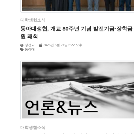
대학생협소식
동아대생협, 개교 80주년 기념 발전기금·장학금
원 쾌척
정선교
2026년 5월 27일 6:22 오후
동아대
대학생협소식