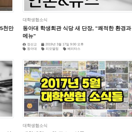
대학생협소식
 5천만
동아대 학생회관 식당 새 단장, "쾌적한 환경과
메뉴"
정선교
2019년 3월 17일 9:00 오후
동아대
리모델링
베리타스
대학생협소식