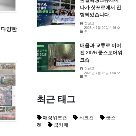
한일학생교류세미
나가 삿포로에서 진
행되었습니다.
정선교
2026년 7월 20일 4:46 오
 다양한
후
배움과 교류로 이어
진 2026 쿱스토어워
크숍
정선교
2026년 7월 16일 1:00 오
후
최근 태그
매장워크숍
워크숍
쿱스
켓
쿱카페