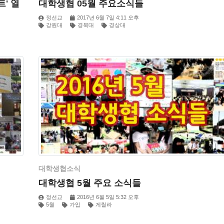
트' 열
대학생협 05월 주요소식들
정선교
2017년 6월 7일 4:11 오후
강원대
경북대
경상대
대학생협소식
대학생협 5월 주요 소식들
정선교
2016년 6월 5일 5:32 오후
5월
가입
게릴라