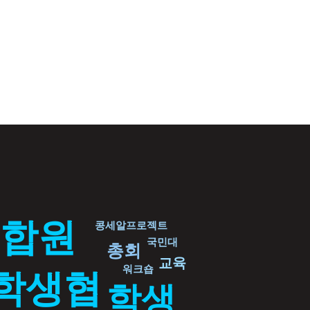
조합원
콩세알프로젝트
국민대
총회
교육
워크숍
학생협
학생