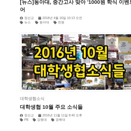
[뉴스]동아대, 중간고사 맞아 '1000원 학식 이벤
어
정선교
2018년 4월 16일 10:13 오전
뉴스
동아대
천원
대학생협소식
대학생협 10월 주요 소식들
정선교
2016년 11월 11일 8:40 오후
PB
강원대
경북대