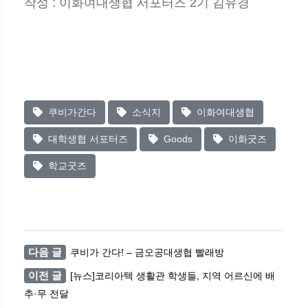
작성 : 이화여대생협 서포터즈 2기 김유경
쿠비가간다
소식지
이화여대생협
대학생협 서포터즈
Goods
이화굿즈
학교굿즈
다음 글
쿠비가 간다! – 금오공대생협 빨래방
이전 글
[뉴스]코리아텍 생활관 학생들, 지역 어르신에 배
추·무 전달