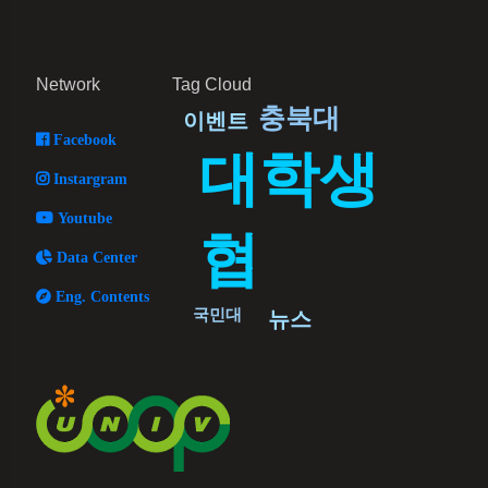
Network
Tag Cloud
충북대
이벤트
Facebook
대학생
Instargram
Youtube
협
Data Center
Eng. Contents
국민대
뉴스