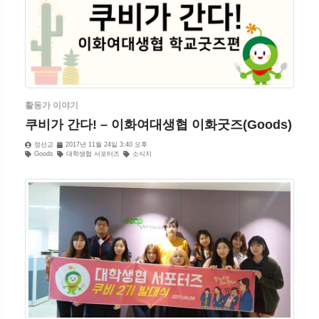
활동가 이야기
쿠비가 간다! – 이화여대생협 이화굿즈(Goods)
정선교
2017년 11월 24일 3:40 오후
Goods
대학생협 서포터즈
소식지