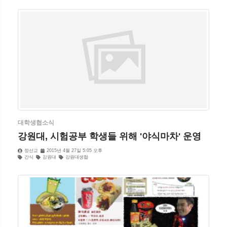
대학생협소식
강원대, 시험공부 학생들 위해 '야식마차' 운영
정선교
2015년 4월 27일 5:05 오후
간식
강원대
강원대생협