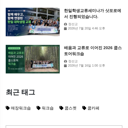
한일학생교류세미나가 삿포로에
서 진행되었습니다.
정선교
2026년 7월 20일 4:46 오후
배움과 교류로 이어진 2026 쿱스
토어워크숍
정선교
2026년 7월 16일 1:00 오후
최근 태그
매장워크숍
워크숍
쿱스켓
쿱카페