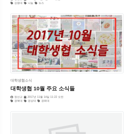
강원대
나눔
뉴스
대학생협소식
대학생협 10월 주요 소식들
정선교
2017년 11월 14일 11:22 오전
경북대
경상대
경희대