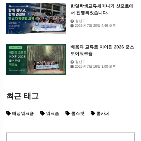
한일학생교류세미나가 삿포로에
서 진행되었습니다.
정선교
2026년 7월 20일 4:46 오후
배움과 교류로 이어진 2026 쿱스
토어워크숍
정선교
2026년 7월 16일 1:00 오후
최근 태그
매장워크숍
워크숍
쿱스켓
쿱카페