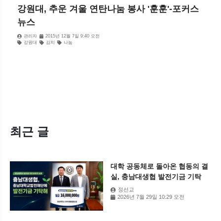
강원대, 추운 겨울 연탄나눔 봉사 '훈훈'-포커스
뉴스
관리자
2015년 12월 7일 9:40 오전
강원대
김치
나눔
최근 글
대학 공동체로 돌아온 협동의 결
실, 충남대생협 발전기금 기탁
정선교
2026년 7월 29일 10:29 오전